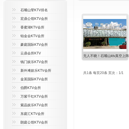
石嘴山荤KTV排名
宏鼎公馆KTV会所
香蜜湖KTV会所
铂金会KTV会所
豪庭国际KTV会所
云鼎会所KTV
无人不晓！石嘴山ktv真空上
钱门娱乐KTV会所
新外滩娱乐KTV会所
共1条 每页20条 页次：1/1
金英国际KTV会所
伯爵KTV会所
万紫千红KTV会所
紫晶娱乐KTV会所
东庭汇KTV会所
朗庭公馆KTV会所