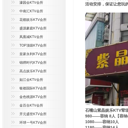
濠园会KTV会所
活动安排，保证让您玩
中南汇KTV会所
花都娱乐KTV会所
盛源豪庭KTV会所
凤凰城KTV会所
TOP顶级KTV会所
皇家永利KTV会所
锦绣时代KTV会所
高点娱乐KTV会所
如江会KTV会所
银都国际KTV会所
金色桃源KTV会所
金百合KTV会所
石嘴山紫晶娱乐KTV荤
开元盛世KTV会所
980——容纳 8人【容
1080——容纳10人
环球一号KTV会所
1180——容纳14人