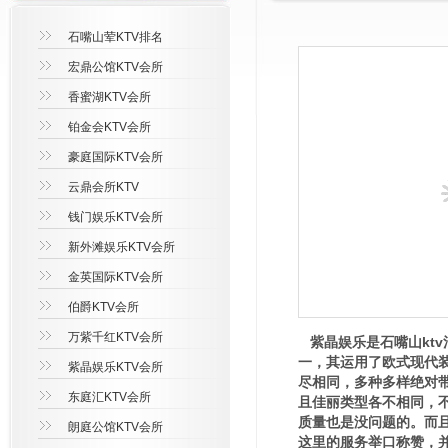
石嘴山荤KTV排名
宏鼎公馆KTV会所
香蜜湖KTV会所
铂金会KTV会所
豪庭国际KTV会所
云鼎会所KTV
钱门娱乐KTV会所
新外滩娱乐KTV会所
金英国际KTV会所
伯爵KTV会所
万紫千红KTV会所
紫晶娱乐是石嘴山kt
一，其运用了欧式现代
紫晶娱乐KTV会所
尽相同，多种多样绝对
东庭汇KTV会所
且佳丽类型各不相同，
质量也是没问题的。而
朗庭公馆KTV会所
这里的服务举口称赞，