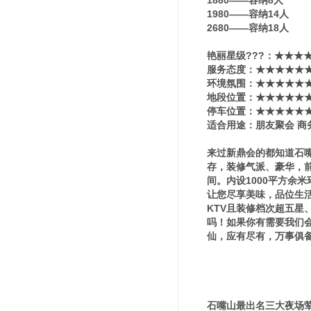
1880——容纳8人
1980——容纳14人
2680——容纳18人
艳丽星级???：★★★
服务态度：★★★★★
环境氛围：★★★★★
地段位置：★★★★★
停车位置：★★★★★
适合用途：朋友聚会 商
来过新鼎会的都知道石
存，装修气派、豪华，前
间。内设1000平方余
让您尽享美味，品位生
KTV且装修档次超五
吗！如果你有需要我们
仙，应有尽有，万事俱
石嘴山最出名三大夜场