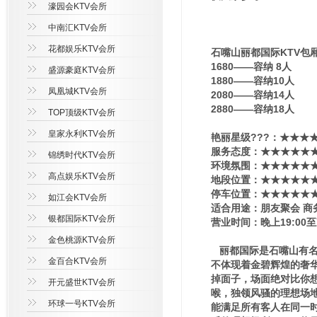
濠园会KTV会所
中南汇KTV会所
花都娱乐KTV会所
石嘴山丽都国际KTV包
1680——容纳 8人
盛源豪庭KTV会所
1880——容纳10人
凤凰城KTV会所
2080——容纳14人
2880——容纳18人
TOP顶级KTV会所
皇家永利KTV会所
艳丽星级???：★★★
服务态度：★★★★★
锦绣时代KTV会所
环境氛围：★★★★★
高点娱乐KTV会所
地段位置：★★★★★
停车位置：★★★★★
如江会KTV会所
适合用途：朋友聚会 商
银都国际KTV会所
营业时间：晚上19:00至
金色桃源KTV会所
丽都国际是石嘴山有名
金百合KTV会所
不体现着金碧辉煌的奢
掉面子，场面绝对比你
开元盛世KTV会所
喉，独领风骚的理想场地
环球一号KTV会所
能满足所有客人在同一