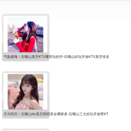
气氛最嗨！石嘴山真空KTV哪里玩的开-石嘴山好玩开放KTV真空排名
尽兴而归！石嘴山ktv真空陪唱美女哪家多-石嘴山三大好玩开放荤KT