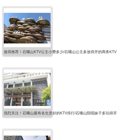
值得推荐！石嘴山KTV公主小费多少/石嘴山公主多放得开的商务KTV
强烈关注！石嘴山最有名生意好的KTV排行/石嘴山陪唱妹子多玩得开