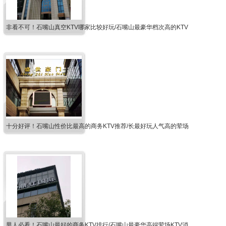
非看不可！石嘴山真空KTV哪家比较好玩/石嘴山最豪华档次高的KTV
十分好评！石嘴山性价比最高的商务KTV推荐/长最好玩人气高的荤场
男人必看！石嘴山最好的商务KTV排行/石嘴山最豪华高端荤场KTV消