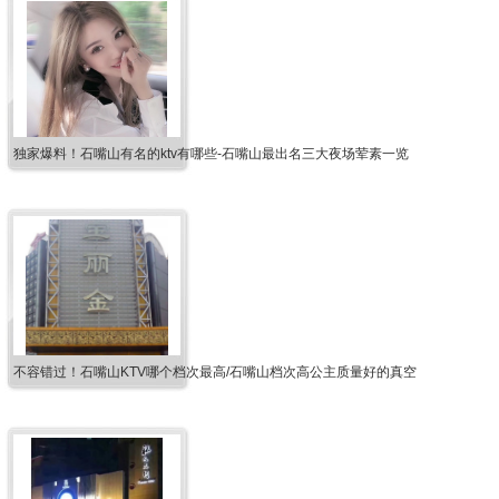
独家爆料！石嘴山有名的ktv有哪些-石嘴山最出名三大夜场荤素一览
不容错过！石嘴山KTV哪个档次最高/石嘴山档次高公主质量好的真空