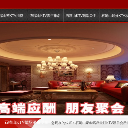
嘴山荤KTV消费
石嘴山KTV真空排名
石嘴山KTV陪唱公主
石嘴山最好KTV
石嘴山KTV荤场消费明细
您现在的位置：
石嘴山豪华高档最好KTV娱乐会所