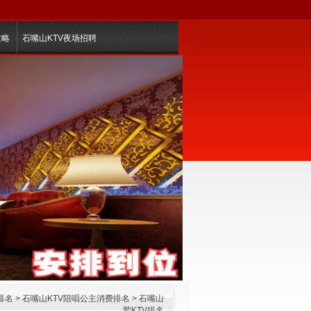
攻略
石嘴山KTV夜场招聘
排名
>
石嘴山KTV陪唱公主消费排名
>
石嘴山
荤KTV排名