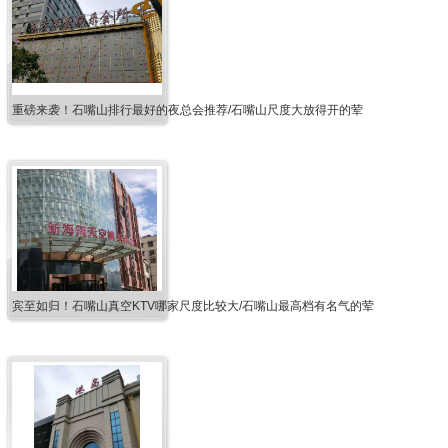
重磅来袭！石嘴山排行最好的夜总会推荐/石嘴山尺度大放得开的荤
宾至如归！石嘴山真空KTV哪家尺度比较大/石嘴山最高档有名气的荤